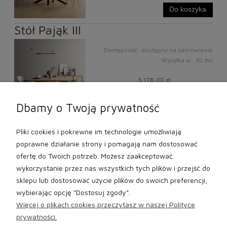
Do koszyka
Stół Pająk III
Dostępność:
dostępny na zamówienie
Wysyłka w:
30 dni
5 178,00 zł
Do koszyka
Dbamy o Twoją prywatność
«
1
2
»
Pliki cookies i pokrewne im technologie umożliwiają
poprawne działanie strony i pomagają nam dostosować
ofertę do Twoich potrzeb. Możesz zaakceptować
wykorzystanie przez nas wszystkich tych plików i przejść do
sklepu lub dostosować użycie plików do swoich preferencji,
wybierając opcję "Dostosuj zgody".
Więcej o plikach cookies przeczytasz w naszej Polityce
prywatności.