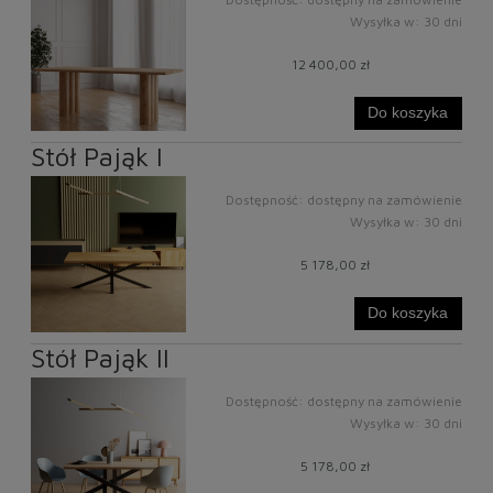
Wysyłka w:
30 dni
12 400,00 zł
Do koszyka
Stół Pająk I
Dostępność:
dostępny na zamówienie
Wysyłka w:
30 dni
5 178,00 zł
Do koszyka
Stół Pająk II
Dostępność:
dostępny na zamówienie
Wysyłka w:
30 dni
5 178,00 zł