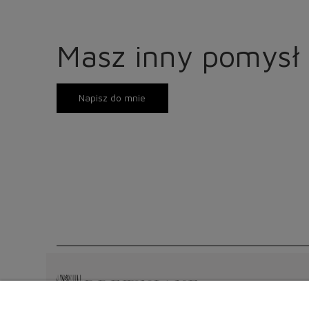
Masz inny pomysł 
Napisz do mnie
Moje kon