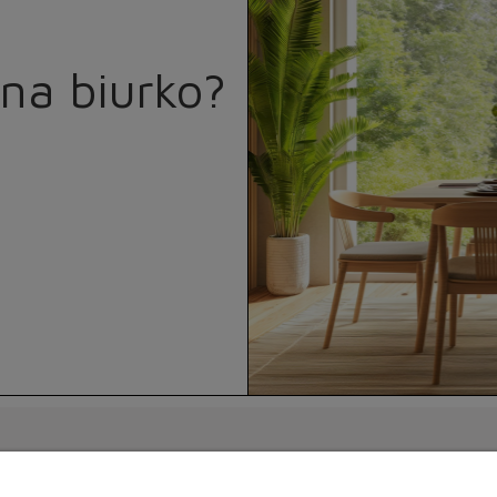
na biurko?
to
Informacje