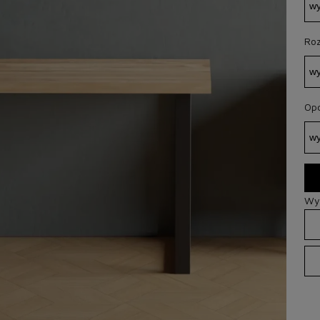
Roz
Opc
Wys