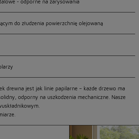
alowe - odporne na zarysowania
ącym do złudzenia powierzchnię olejowaną
larzy
k drewna jest jak linie papilarne – każde drzewo ma
solidny, odporny na uszkodzenia mechaniczne. Nasze
wuskładnikowym.
iarze.