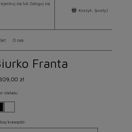
rejestruj się
lub
Zaloguj się
Koszyk:
(pusty)
let
O nas
iurko Franta
309,00 zł
or stelażu:
zaj krawędzi: