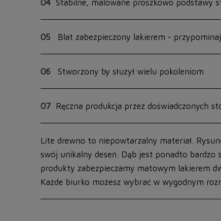
04
Stabilne, malowane proszkowo podstawy st
05
Blat zabezpieczony lakierem - przypominaj
06
Stworzony by służył wielu pokoleniom
07
Ręczna produkcja przez doświadczonych sto
Lite drewno to niepowtarzalny materiał. Rysune
swój unikalny deseń. Dąb jest ponadto bardzo 
produkty zabezpieczamy matowym lakierem d
Każde biurko możesz wybrać w wygodnym rozm