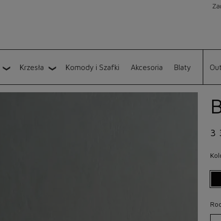
Za
Krzesła
Komody i Szafki
Akcesoria
Blaty
Out
B
3 
Kol
Rod