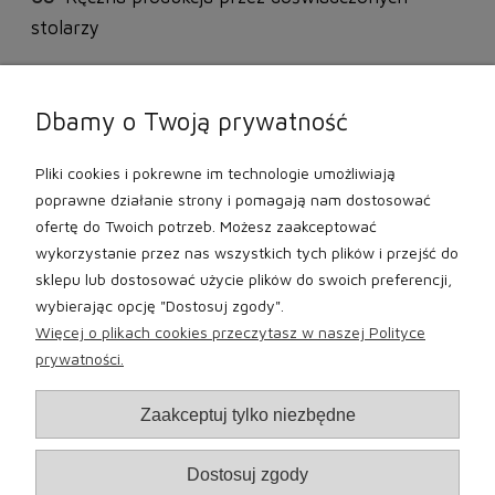
stolarzy
Lite drewno to niepowtarzalny materiał. Rysunek
Dbamy o Twoją prywatność
drewna jest jak linie papilarne – każde drzewo ma
swój unikalny deseń. Dąb jest ponadto bardzo
Pliki cookies i pokrewne im technologie umożliwiają
solidny, odporny na uszkodzenia mechaniczne.
poprawne działanie strony i pomagają nam dostosować
ofertę do Twoich potrzeb. Możesz zaakceptować
Nasze produkty zabezpieczamy matowym
wykorzystanie przez nas wszystkich tych plików i przejść do
lakierem dwuskładnikowym.
sklepu lub dostosować użycie plików do swoich preferencji,
wybierając opcję "Dostosuj zgody".
Więcej o plikach cookies przeczytasz w naszej Polityce
prywatności.
Moje konto
Zaakceptuj tylko niezbędne
Informacje
Dostosuj zgody