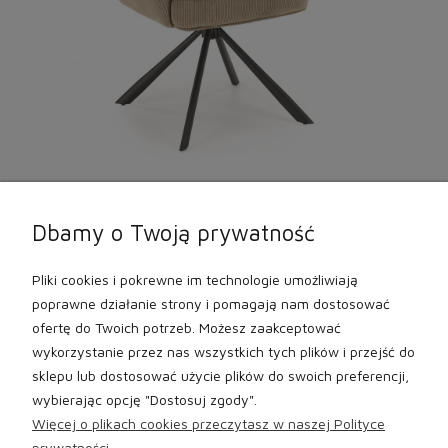
Krzesło tapicerowane - półobrotowe
720,00 zł
Dbamy o Twoją prywatność
Pliki cookies i pokrewne im technologie umożliwiają
«
1
2
»
poprawne działanie strony i pomagają nam dostosować
ofertę do Twoich potrzeb. Możesz zaakceptować
wykorzystanie przez nas wszystkich tych plików i przejść do
sklepu lub dostosować użycie plików do swoich preferencji,
wybierając opcję "Dostosuj zgody".
Więcej o plikach cookies przeczytasz w naszej Polityce
prywatności.